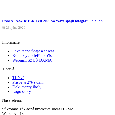
DAMA JAZZ ROCK Fest 2026 vo Wave spojil fotografiu a hudbu
23. júna 2026
Informácie
Fakturačné údaje a adresa
Kontakty a telefónne čísla
Webmail SZUŠ DAMA
Tlačivá
Tlačivá
Prispejte 2% z daní
Dokumenty školy
Logo školy
Naša adresa
Súkromná základná umelecká škola DAMA
Weberova 13