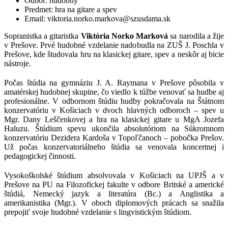
Odbor: hudobný
Predmet: hra na gitare a spev
Email: viktoria.norko.markova@szusdama.sk
Sopranistka a gitaristka
Viktória Norko Marková
sa narodila a žije
v Prešove. Prvé hudobné vzdelanie nadobudla na ZUŠ J. Poschla v
Prešove, kde študovala hru na klasickej gitare, spev a neskôr aj bicie
nástroje.
Počas štúdia na gymnáziu J. A. Raymana v Prešove pôsobila v
amatérskej hudobnej skupine, čo viedlo k túžbe venovať sa hudbe aj
profesionálne. V odbornom štúdiu hudby pokračovala na Štátnom
konzervatóriu v Košiciach v dvoch hlavných odboroch – spev u
Mgr. Dany Leščenkovej a hra na klasickej gitare u MgA Jozefa
Haluzu. Štúdium spevu ukončila absolutóriom na Súkromnom
konzervatóriu Dezidera Kardoša v Topoľčanoch – pobočka Prešov.
Už počas konzervatoriálneho štúdia sa venovala koncertnej i
pedagogickej činnosti.
Vysokoškolské štúdium absolvovala v Košiciach na UPJŠ a v
Prešove na PU na Filozofickej fakulte v odbore Britské a americké
štúdiá, Nemecký jazyk a literatúra (Bc.) a Anglistika a
amerikanistika (Mgr.). V oboch diplomových prácach sa snažila
prepojiť svoje hudobné vzdelanie s lingvistickým štúdiom.