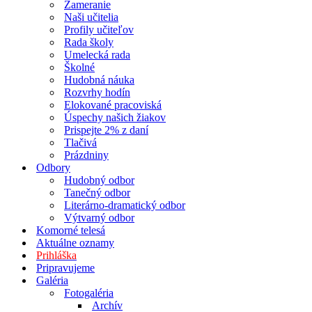
Zameranie
Naši učitelia
Profily učiteľov
Rada školy
Umelecká rada
Školné
Hudobná náuka
Rozvrhy hodín
Elokované pracoviská
Úspechy našich žiakov
Prispejte 2% z daní
Tlačivá
Prázdniny
Odbory
Hudobný odbor
Tanečný odbor
Literárno-dramatický odbor
Výtvarný odbor
Komorné telesá
Aktuálne oznamy
Prihláška
Pripravujeme
Galéria
Fotogaléria
Archív