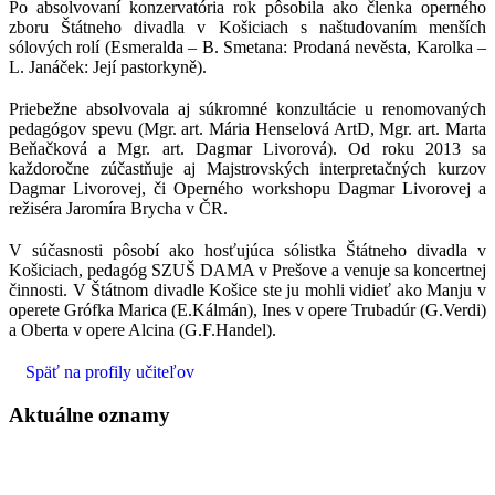
Po absolvovaní konzervatória rok pôsobila ako členka operného
zboru Štátneho divadla v Košiciach s naštudovaním menších
sólových rolí (Esmeralda – B. Smetana: Prodaná nevěsta, Karolka –
L. Janáček: Její pastorkyně).
Priebežne absolvovala aj súkromné konzultácie u renomovaných
pedagógov spevu (Mgr. art. Mária Henselová ArtD, Mgr. art. Marta
Beňačková a Mgr. art. Dagmar Livorová). Od roku 2013 sa
každoročne zúčastňuje aj Majstrovských interpretačných kurzov
Dagmar Livorovej, či Operného workshopu Dagmar Livorovej a
režiséra Jaromíra Brycha v ČR.
V súčasnosti pôsobí ako hosťujúca sólistka Štátneho divadla v
Košiciach, pedagóg SZUŠ DAMA v Prešove a venuje sa koncertnej
činnosti. V Štátnom divadle Košice ste ju mohli vidieť ako Manju v
operete Grófka Marica (E.Kálmán), Ines v opere Trubadúr (G.Verdi)
a Oberta v opere Alcina (G.F.Handel).
Späť na profily učiteľov
Aktuálne oznamy