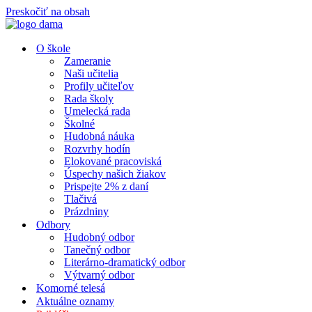
Preskočiť na obsah
O škole
Zameranie
Naši učitelia
Profily učiteľov
Rada školy
Umelecká rada
Školné
Hudobná náuka
Rozvrhy hodín
Elokované pracoviská
Úspechy našich žiakov
Prispejte 2% z daní
Tlačivá
Prázdniny
Odbory
Hudobný odbor
Tanečný odbor
Literárno-dramatický odbor
Výtvarný odbor
Komorné telesá
Aktuálne oznamy