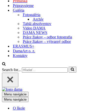
Prihláška
Pripravujeme
Galéria
Fotogaléria
Archív
Tablá absolventov
Video DAMA
DAMA NEWS
Práce žiakov – odbor fotografia
Práce žiakov – výtvarný odbor
ERASMUS+
DamaArt o. z.
Kontakty
Search for...
Menu navigácie
Menu navigácie
O škole