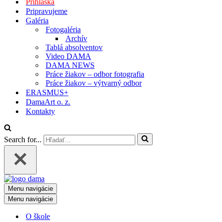
Prihláška
Pripravujeme
Galéria
Fotogaléria
Archív
Tablá absolventov
Video DAMA
DAMA NEWS
Práce žiakov – odbor fotografia
Práce žiakov – výtvarný odbor
ERASMUS+
DamaArt o. z.
Kontakty
Search for...
Menu navigácie
Menu navigácie
O škole