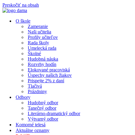
Preskočiť na obsah
O škole
Zameranie
Naši učitelia
Profily učiteľov
Rada školy
Umelecká rada
Školné
Hudobná náuka
Rozvrhy hodín
Elokované pracoviská
Úspechy našich žiakov
Prispejte 2% z daní
Tlačivá
Prázdniny
Odbory
Hudobný odbor
Tanečný odbor
Literárno-dramatický odbor
Výtvarný odbor
Komorné telesá
Aktuálne oznamy