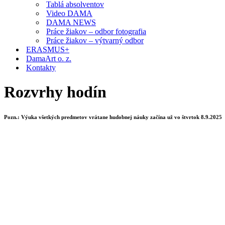
Tablá absolventov
Video DAMA
DAMA NEWS
Práce žiakov – odbor fotografia
Práce žiakov – výtvarný odbor
ERASMUS+
DamaArt o. z.
Kontakty
Rozvrhy hodín
Pozn.: Výuka všetkých predmetov vrátane hudobnej náuky začína už vo štvrtok 8.9.2025