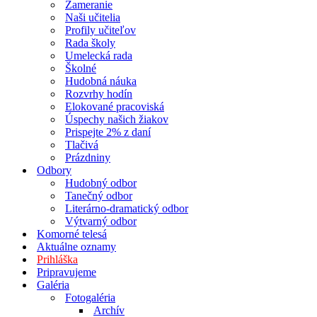
Zameranie
Naši učitelia
Profily učiteľov
Rada školy
Umelecká rada
Školné
Hudobná náuka
Rozvrhy hodín
Elokované pracoviská
Úspechy našich žiakov
Prispejte 2% z daní
Tlačivá
Prázdniny
Odbory
Hudobný odbor
Tanečný odbor
Literárno-dramatický odbor
Výtvarný odbor
Komorné telesá
Aktuálne oznamy
Prihláška
Pripravujeme
Galéria
Fotogaléria
Archív