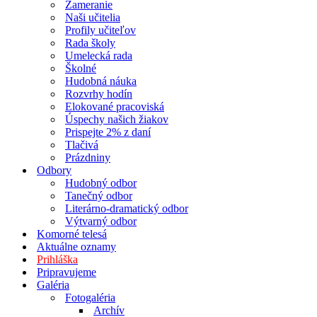
Zameranie
Naši učitelia
Profily učiteľov
Rada školy
Umelecká rada
Školné
Hudobná náuka
Rozvrhy hodín
Elokované pracoviská
Úspechy našich žiakov
Prispejte 2% z daní
Tlačivá
Prázdniny
Odbory
Hudobný odbor
Tanečný odbor
Literárno-dramatický odbor
Výtvarný odbor
Komorné telesá
Aktuálne oznamy
Prihláška
Pripravujeme
Galéria
Fotogaléria
Archív