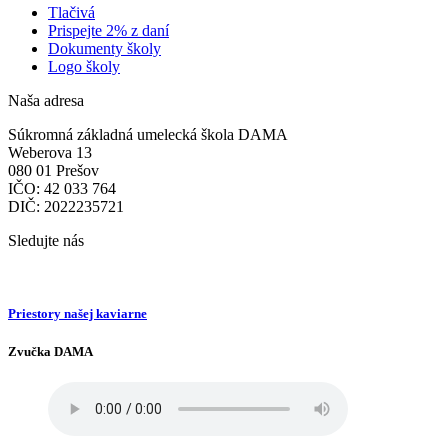
Tlačivá
Prispejte 2% z daní
Dokumenty školy
Logo školy
Naša adresa
Súkromná základná umelecká škola DAMA
Weberova 13
080 01 Prešov
IČO: 42 033 764
DIČ: 2022235721
Sledujte nás
Priestory našej kaviarne
Zvučka DAMA