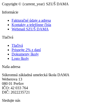
Copyright © {current_year} SZUŠ DAMA
Informácie
Fakturačné údaje a adresa
Kontakty a telefónne čísla
Webmail SZUŠ DAMA
Tlačivá
Tlačivá
Prispejte 2% z daní
Dokumenty školy
Logo školy
Naša adresa
Súkromná základná umelecká škola DAMA
Weberova 13
080 01 Prešov
IČO: 42 033 764
DIČ: 2022235721
Sledujte nás