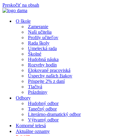
Preskočiť na obsah
O škole
Zameranie
Naši učitelia
Profily učiteľov
Rada školy
Umelecká rada
Školné
Hudobná náuka
Rozvrhy hodín
Elokované pracoviská
Úspechy našich žiakov
Prispejte 2% z daní
Tlačivá
Prázdniny
Odbory
Hudobný odbor
Tanečný odbor
Literárno-dramatický odbor
Výtvarný odbor
Komorné telesá
Aktuálne oznamy