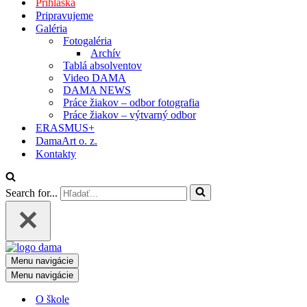
Prihláška
Pripravujeme
Galéria
Fotogaléria
Archív
Tablá absolventov
Video DAMA
DAMA NEWS
Práce žiakov – odbor fotografia
Práce žiakov – výtvarný odbor
ERASMUS+
DamaArt o. z.
Kontakty
Search for...
Menu navigácie
Menu navigácie
O škole