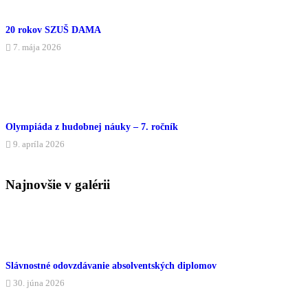
20 rokov SZUŠ DAMA
7. mája 2026
Olympiáda z hudobnej náuky – 7. ročník
9. apríla 2026
Najnovšie v galérii
Slávnostné odovzdávanie absolventských diplomov
30. júna 2026