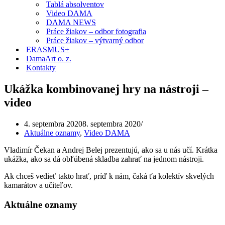
Tablá absolventov
Video DAMA
DAMA NEWS
Práce žiakov – odbor fotografia
Práce žiakov – výtvarný odbor
ERASMUS+
DamaArt o. z.
Kontakty
Ukážka kombinovanej hry na nástroji –
video
4. septembra 2020
8. septembra 2020
Aktuálne oznamy
,
Video DAMA
Vladimír Čekan a Andrej Belej prezentujú, ako sa u nás učí. Krátka
ukážka, ako sa dá obľúbená skladba zahrať na jednom nástroji.
Ak chceš vedieť takto hrať, príď k nám, čaká ťa kolektív skvelých
kamarátov a učiteľov.
Aktuálne oznamy