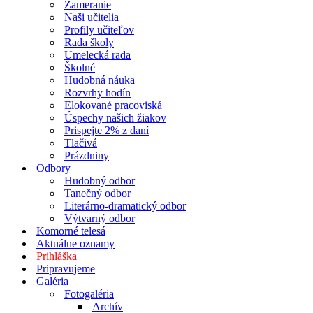
Zameranie
Naši učitelia
Profily učiteľov
Rada školy
Umelecká rada
Školné
Hudobná náuka
Rozvrhy hodín
Elokované pracoviská
Úspechy našich žiakov
Prispejte 2% z daní
Tlačivá
Prázdniny
Odbory
Hudobný odbor
Tanečný odbor
Literárno-dramatický odbor
Výtvarný odbor
Komorné telesá
Aktuálne oznamy
Prihláška
Pripravujeme
Galéria
Fotogaléria
Archív