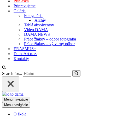
Prihláška
Pripravujeme
Galéria
Fotogaléria
Archív
Tablá absolventov
Video DAMA
DAMA NEWS
Práce žiakov – odbor fotografia
Práce žiakov – výtvarný odbor
ERASMUS+
DamaArt o. z.
Kontakty
Search for...
Menu navigácie
Menu navigácie
O škole