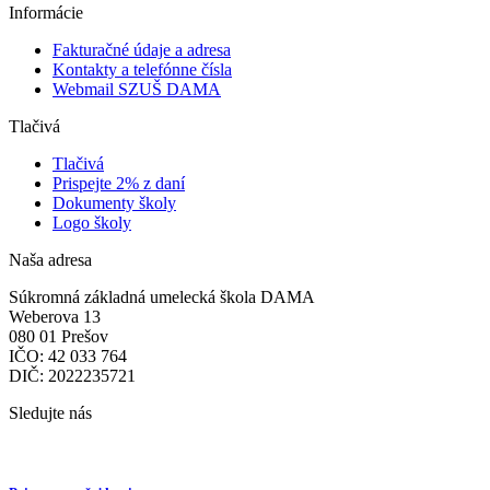
Informácie
Fakturačné údaje a adresa
Kontakty a telefónne čísla
Webmail SZUŠ DAMA
Tlačivá
Tlačivá
Prispejte 2% z daní
Dokumenty školy
Logo školy
Naša adresa
Súkromná základná umelecká škola DAMA
Weberova 13
080 01 Prešov
IČO: 42 033 764
DIČ: 2022235721
Sledujte nás