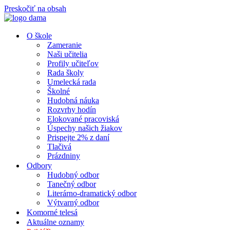
Preskočiť na obsah
O škole
Zameranie
Naši učitelia
Profily učiteľov
Rada školy
Umelecká rada
Školné
Hudobná náuka
Rozvrhy hodín
Elokované pracoviská
Úspechy našich žiakov
Prispejte 2% z daní
Tlačivá
Prázdniny
Odbory
Hudobný odbor
Tanečný odbor
Literárno-dramatický odbor
Výtvarný odbor
Komorné telesá
Aktuálne oznamy