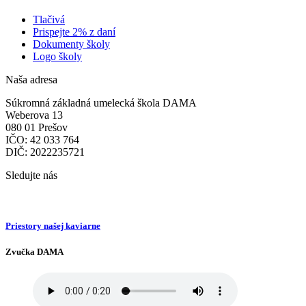
Tlačivá
Prispejte 2% z daní
Dokumenty školy
Logo školy
Naša adresa
Súkromná základná umelecká škola DAMA
Weberova 13
080 01 Prešov
IČO: 42 033 764
DIČ: 2022235721
Sledujte nás
Priestory našej kaviarne
Zvučka DAMA