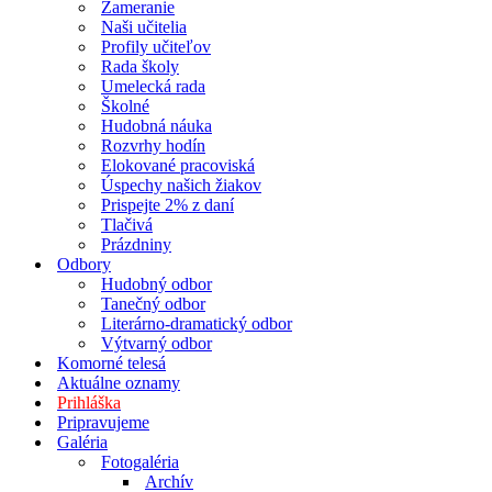
Zameranie
Naši učitelia
Profily učiteľov
Rada školy
Umelecká rada
Školné
Hudobná náuka
Rozvrhy hodín
Elokované pracoviská
Úspechy našich žiakov
Prispejte 2% z daní
Tlačivá
Prázdniny
Odbory
Hudobný odbor
Tanečný odbor
Literárno-dramatický odbor
Výtvarný odbor
Komorné telesá
Aktuálne oznamy
Prihláška
Pripravujeme
Galéria
Fotogaléria
Archív