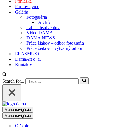
Prihláška
Pripravujeme
Galéria
Fotogaléria
Archív
Tablá absolventov
Video DAMA
DAMA NEWS
Práce žiakov – odbor fotografia
Práce žiakov – výtvarný odbor
ERASMUS+
DamaArt o. z.
Kontakty
Search for...
Menu navigácie
Menu navigácie
O škole