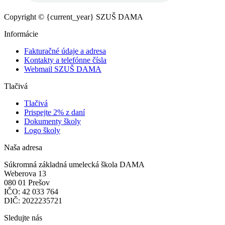
Copyright © {current_year} SZUŠ DAMA
Informácie
Fakturačné údaje a adresa
Kontakty a telefónne čísla
Webmail SZUŠ DAMA
Tlačivá
Tlačivá
Prispejte 2% z daní
Dokumenty školy
Logo školy
Naša adresa
Súkromná základná umelecká škola DAMA
Weberova 13
080 01 Prešov
IČO: 42 033 764
DIČ: 2022235721
Sledujte nás