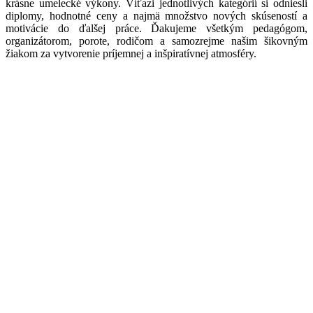
krásne umelecké výkony. Víťazi jednotlivých kategórií si odniesli
diplomy, hodnotné ceny a najmä množstvo nových skúseností a
motivácie do ďalšej práce. Ďakujeme všetkým pedagógom,
organizátorom, porote, rodičom a samozrejme našim šikovným
žiakom za vytvorenie príjemnej a inšpiratívnej atmosféry.