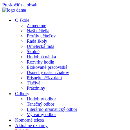
Preskočiť na obsah
O škole
Zameranie
Naši učitelia
Profily učiteľov
Rada školy
Umelecká rada
Školné
Hudobná náuka
Rozvrhy hodín
Elokované pracoviská
Úspechy našich žiakov
Prispejte 2% z daní
Tlačivá
Prázdniny
Odbory
Hudobný odbor
Tanečný odbor
Literárno-dramatický odbor
Výtvarný odbor
Komorné telesá
Aktuálne oznamy