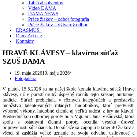
Tablá absolventov
Video DAMA
DAMA NEWS
Práce žiakov – odbor fotografia
Práce žiakov – výtvarný odbor
ERASMUS+
DamaArt o. z.
Kontakty
HRAVÉ KLÁVESY – klavírna súťaž
SZUŠ DAMA
19. mája 2026
19. mája 2026
Fotogaléria
V piatok 15.5.2026 sa na našej škole konala klavírna súťaž Hrave
klávesy, už v poradí druhý úspešný ročník tejto krásnej hudobnej
tradície. Súťaž prebiehala v rôznych kategóriách a predstavila
množstvo talentovaných mladých hudobníkov, ktorí predviedli
výborné výkony, hudobné cítenie aj veľkú radosť z hry na klavíri.
Predsedníčkou odbornej poroty bola Mgr. art. Jana Višňovská, ktorá
spolu s ostatnými členmi poroty ocenila vysokú úroveň
pripravenosti súťažiacich. Do súťaže sa zapojilo takmer 40 žiakov a
všetci si zaslúžia veľké uznanie za svoju odvahu, usilovnosť a