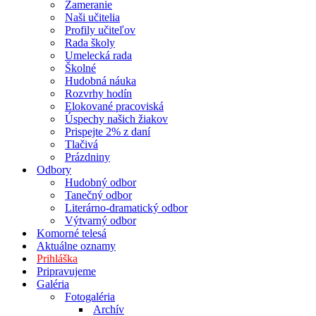
Zameranie
Naši učitelia
Profily učiteľov
Rada školy
Umelecká rada
Školné
Hudobná náuka
Rozvrhy hodín
Elokované pracoviská
Úspechy našich žiakov
Prispejte 2% z daní
Tlačivá
Prázdniny
Odbory
Hudobný odbor
Tanečný odbor
Literárno-dramatický odbor
Výtvarný odbor
Komorné telesá
Aktuálne oznamy
Prihláška
Pripravujeme
Galéria
Fotogaléria
Archív