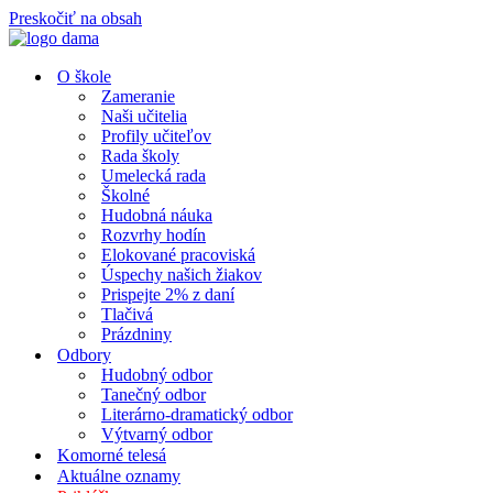
Preskočiť na obsah
O škole
Zameranie
Naši učitelia
Profily učiteľov
Rada školy
Umelecká rada
Školné
Hudobná náuka
Rozvrhy hodín
Elokované pracoviská
Úspechy našich žiakov
Prispejte 2% z daní
Tlačivá
Prázdniny
Odbory
Hudobný odbor
Tanečný odbor
Literárno-dramatický odbor
Výtvarný odbor
Komorné telesá
Aktuálne oznamy