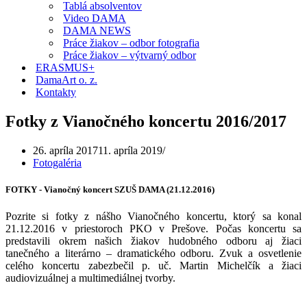
Tablá absolventov
Video DAMA
DAMA NEWS
Práce žiakov – odbor fotografia
Práce žiakov – výtvarný odbor
ERASMUS+
DamaArt o. z.
Kontakty
Fotky z Vianočného koncertu 2016/2017
26. apríla 2017
11. apríla 2019
Fotogaléria
FOTKY - Vianočný koncert SZUŠ DAMA (21.12.2016)
Pozrite si fotky z nášho Vianočného koncertu, ktorý sa konal
21.12.2016 v priestoroch PKO v Prešove. Počas koncertu sa
predstavili okrem našich žiakov hudobného odboru aj žiaci
tanečného a literárno – dramatického odboru. Zvuk a osvetlenie
celého koncertu zabezbečil p. uč. Martin Michelčík a žiaci
audiovizuálnej a multimediálnej tvorby.