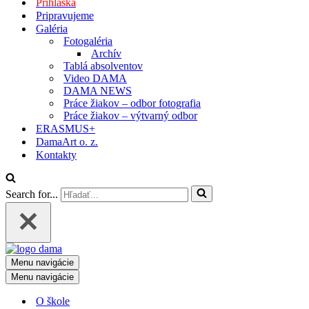
Prihláška
Pripravujeme
Galéria
Fotogaléria
Archív
Tablá absolventov
Video DAMA
DAMA NEWS
Práce žiakov – odbor fotografia
Práce žiakov – výtvarný odbor
ERASMUS+
DamaArt o. z.
Kontakty
Search for...
Menu navigácie
Menu navigácie
O škole