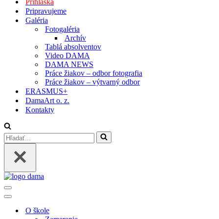
Prihláška
Pripravujeme
Galéria
Fotogaléria
Archív
Tablá absolventov
Video DAMA
DAMA NEWS
Práce žiakov – odbor fotografia
Práce žiakov – výtvarný odbor
ERASMUS+
DamaArt o. z.
Kontakty
O škole