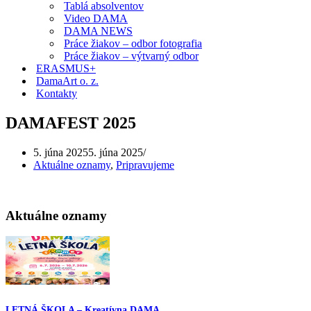
Tablá absolventov
Video DAMA
DAMA NEWS
Práce žiakov – odbor fotografia
Práce žiakov – výtvarný odbor
ERASMUS+
DamaArt o. z.
Kontakty
DAMAFEST 2025
5. júna 2025
5. júna 2025
Aktuálne oznamy
,
Pripravujeme
Aktuálne oznamy
LETNÁ ŠKOLA – Kreatívna DAMA