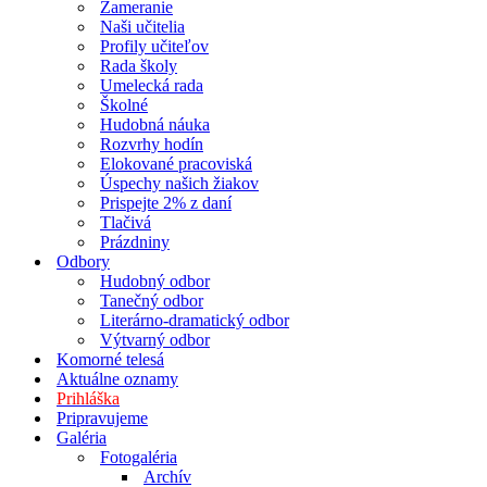
Zameranie
Naši učitelia
Profily učiteľov
Rada školy
Umelecká rada
Školné
Hudobná náuka
Rozvrhy hodín
Elokované pracoviská
Úspechy našich žiakov
Prispejte 2% z daní
Tlačivá
Prázdniny
Odbory
Hudobný odbor
Tanečný odbor
Literárno-dramatický odbor
Výtvarný odbor
Komorné telesá
Aktuálne oznamy
Prihláška
Pripravujeme
Galéria
Fotogaléria
Archív