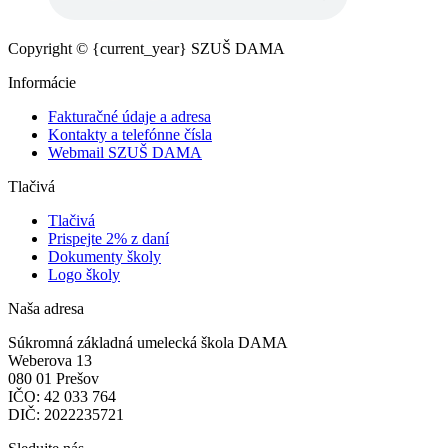
Copyright © {current_year} SZUŠ DAMA
Informácie
Fakturačné údaje a adresa
Kontakty a telefónne čísla
Webmail SZUŠ DAMA
Tlačivá
Tlačivá
Prispejte 2% z daní
Dokumenty školy
Logo školy
Naša adresa
Súkromná základná umelecká škola DAMA
Weberova 13
080 01 Prešov
IČO: 42 033 764
DIČ: 2022235721