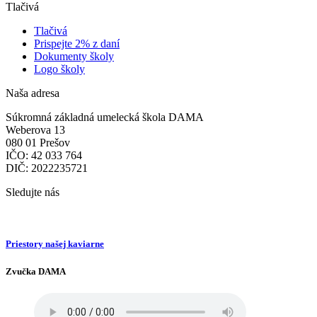
Tlačivá
Tlačivá
Prispejte 2% z daní
Dokumenty školy
Logo školy
Naša adresa
Súkromná základná umelecká škola DAMA
Weberova 13
080 01 Prešov
IČO: 42 033 764
DIČ: 2022235721
Sledujte nás
Priestory našej kaviarne
Zvučka DAMA