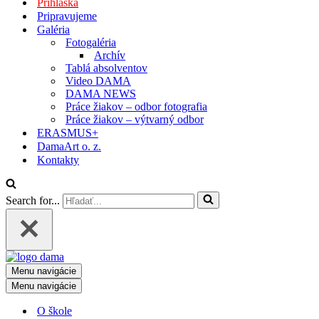
Prihláška
Pripravujeme
Galéria
Fotogaléria
Archív
Tablá absolventov
Video DAMA
DAMA NEWS
Práce žiakov – odbor fotografia
Práce žiakov – výtvarný odbor
ERASMUS+
DamaArt o. z.
Kontakty
Search for...
Menu navigácie
Menu navigácie
O škole