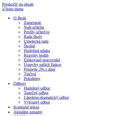
Preskočiť na obsah
O škole
Zameranie
Naši učitelia
Profily učiteľov
Rada školy
Umelecká rada
Školné
Hudobná náuka
Rozvrhy hodín
Elokované pracoviská
Úspechy našich žiakov
Prispejte 2% z daní
Tlačivá
Prázdniny
Odbory
Hudobný odbor
Tanečný odbor
Literárno-dramatický odbor
Výtvarný odbor
Komorné telesá
Aktuálne oznamy